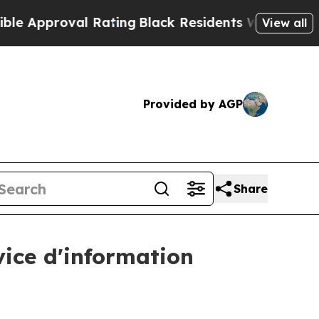
proval Rating
Black Residents Warned of Abusive 
View all
Provided by AGP
Share
vice d'information