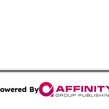
owered By
ubmit Press Release
Terms & Conditions
Copyright/DMCA